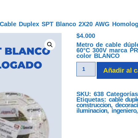
Cable Duplex SPT Blanco 2X20 AWG Homolo
$
4.000
cable duplex spt blanco 2x20 awg homologado
Metro de cable dúp
60°C 300V marca 
color BLANCO
Añadir al c
SKU:
638
Categoría
Etiquetas:
cable dup
construccion
,
decorac
iluminacion
,
ingeniero