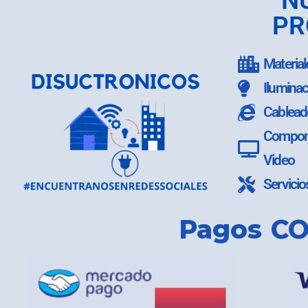
N
PR
Material
Iluminac
Cablead
Compone
Video
Servicio
Pagos CO