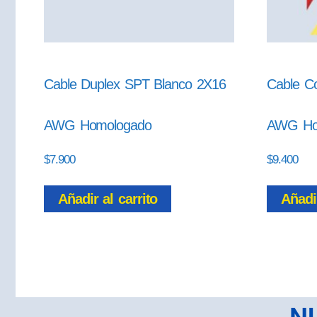
Cable Duplex SPT Blanco 2X16
Cable Co
AWG Homologado
AWG Ho
$
7.900
$
9.400
Añadir al carrito
Añadir