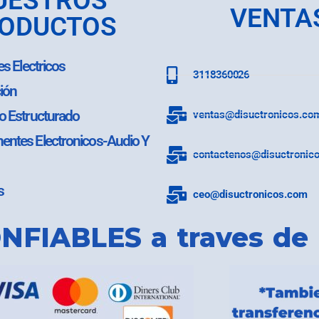
UESTROS
VENTA
ODUCTOS
es Electricos
3118360026
ión
o Estructurado
ventas@disuctronicos.co
ntes Electronicos-Audio Y
contactenos@disuctronic
s
ceo@disuctronicos.com
NFIABLES a traves de