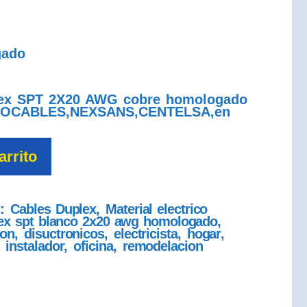
gado
lex SPT 2X20 AWG cobre homologado
PROCABLES,NEXSANS,CENTELSA,en
arrito
s:
Cables Duplex
,
Material electrico
lex spt blanco 2x20 awg homologado
,
ion
,
disuctronicos
,
electricista
,
hogar
,
,
instalador
,
oficina
,
remodelacion