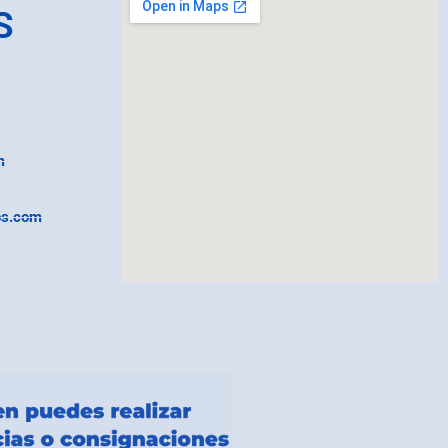
S
m
os.com