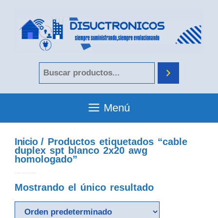
Menú
Inicio
/ Productos etiquetados “cable
duplex spt blanco 2x20 awg
homologado”
cable duplex spt blanco 2x20 awg homologado
Mostrando el único resultado