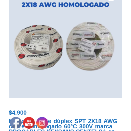
$
4.900
cable duplex spt blanco 2x18 awg homologado
Metro de cable dúplex SPT 2X18 AWG
cobre homologado 60°C 300V marca