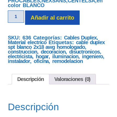
PROCABLES,NEXSANS,CENTELSA,en
color BLANCO
Añadir al carrito
SKU:
636
Categorías:
Cables Duplex
,
Material electrico
Etiquetas:
cable duplex
spt blanco 2x18 awg homologado
,
construccion
,
decoracion
,
disuctronicos
,
electricista
,
hogar
,
iluminacion
,
ingeniero
,
instalador
,
oficina
,
remodelacion
Descripción
Valoraciones (0)
Descripción