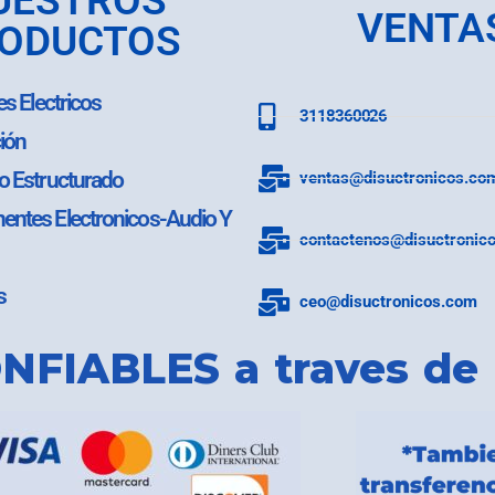
UESTROS
VENTA
ODUCTOS
es Electricos
3118360026
ión
o Estructurado
ventas@disuctronicos.co
ntes Electronicos-Audio Y
contactenos@disuctronic
s
ceo@disuctronicos.com
NFIABLES a traves de