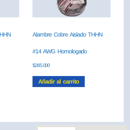
 THHN
Alambre Cobre Aislado THHN
#14 AWG Homologado
$
265.000
Añadir al carrito