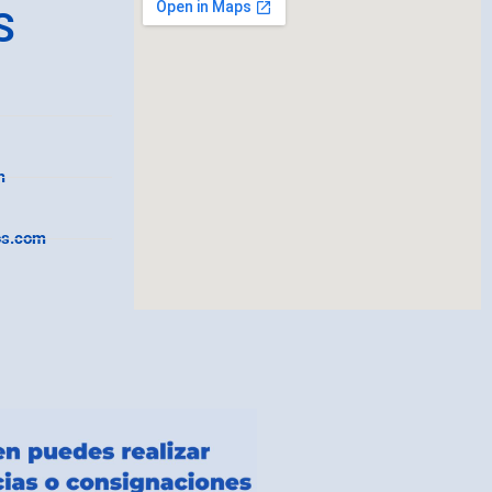
S
m
os.com