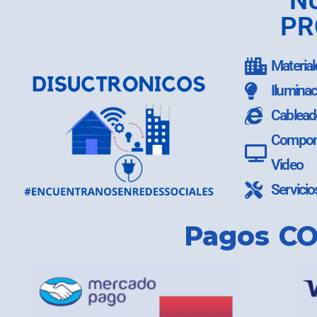
N
PR
Material
Iluminac
Cablead
Compone
Video
Servicio
Pagos CO