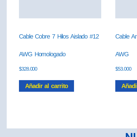
Cable Cobre 7 Hilos Aislado #12
Cable An
AWG Homologado
AWG
$
328.000
$
53.000
Añadir al carrito
Añadir