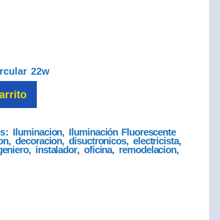
ircular 22w
arrito
as:
Iluminacion
,
Iluminación Fluorescente
on
,
decoracion
,
disuctronicos
,
electricista
,
geniero
,
instalador
,
oficina
,
remodelacion
,