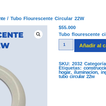
nte
/ Tubo Flourescente Circular 22W
$
55.000
tubo flourescente circular 22w
Tubo flourescente c
Añadir al c
SKU:
2032
Categorí
Etiquetas:
construcci
hogar
,
iluminacion
,
in
tubo circular 22w