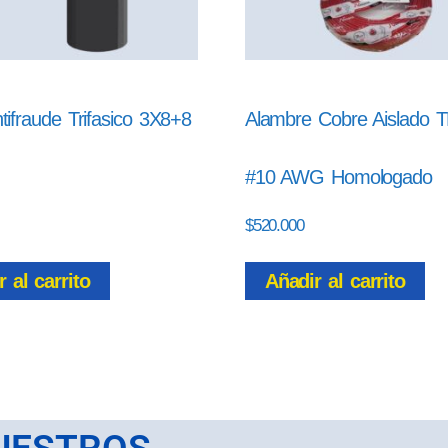
tifraude Trifasico 3X8+8
Alambre Cobre Aislado
#10 AWG Homologado
$
520.000
 al carrito
Añadir al carrito