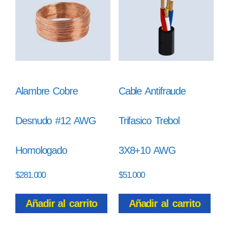
Alambre Cobre
Cable Antifraude
Desnudo #12 AWG
Trifasico Trebol
Homologado
3X8+10 AWG
$
281.000
$
51.000
Añadir al carrito
Añadir al carrito