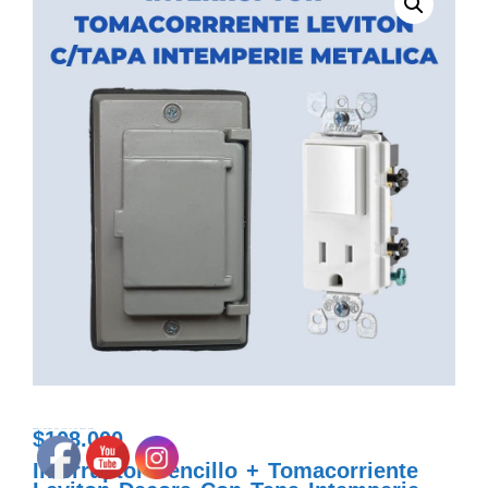
$
108.000
interruptor + tomacorriente leviton decora con tapa intemperie metalica
Interruptor Sencillo + Tomacorriente