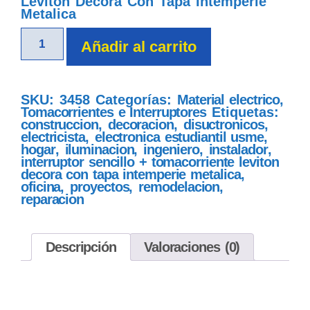
Leviton Decora Con Tapa Intemperie
Metalica
Añadir al carrito
SKU:
3458
Categorías:
Material electrico
,
Tomacorrientes e Interruptores
Etiquetas:
construccion
,
decoracion
,
disuctronicos
,
electricista
,
electronica estudiantil usme
,
hogar
,
iluminacion
,
ingeniero
,
instalador
,
interruptor sencillo + tomacorriente leviton
decora con tapa intemperie metalica
,
oficina
,
proyectos
,
remodelacion
,
reparacion
Descripción
Valoraciones (0)