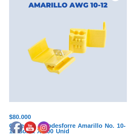
$
80.000
conector autodesforre amarillo awg 10-12
Conector Autodesforre Amarillo No. 10-
12 Bolsa X 100 Unid