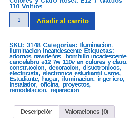
Colores y Claro Rosca E12 7 Wattios
110 Voltios
Añadir al carrito
SKU:
3148
Categorías:
Iluminacion
,
Iluminacion incandescente
Etiquetas:
adornos navideños
,
bombillo incadescente
candelabro e12 7w 110v en colores y claro
,
construccion
,
decoracion
,
disuctronicos
,
electricista
,
electronica estudiantil usme
,
Estudiante
,
hogar
,
iluminacion
,
ingeniero
,
instalador
,
oficina
,
proyectos
,
remodelacion
,
reparacion
Descripción
Valoraciones (0)