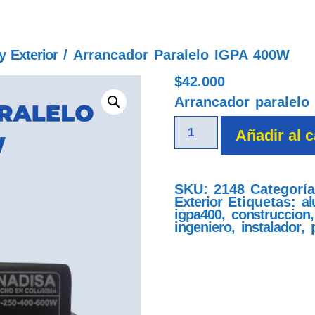
y Exterior
/ Arrancador Paralelo IGPA 400W
$
42.000
arrancador paralelo igpa 400w
Arrancador paralelo
Añadir al c
SKU:
2148
Categorí
Exterior
Etiquetas:
al
igpa400
,
construccion
ingeniero
,
instalador
,