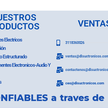
UESTROS
VENTA
ODUCTOS
es Electricos
3118360026
ión
o Estructurado
ventas@disuctronicos.co
ntes Electronicos-Audio Y
contactenos@disuctronic
s
ceo@disuctronicos.com
NFIABLES a traves de