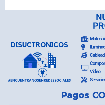
N
PR
Material
Iluminac
Cablead
Compone
Video
Servicio
Pagos CO