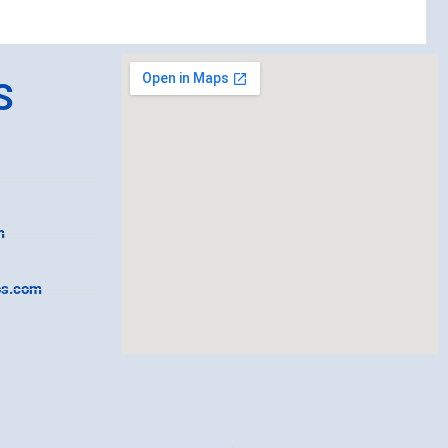
S
m
os.com