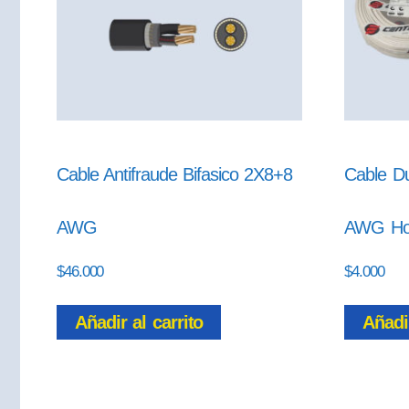
Cable Antifraude Bifasico 2X8+8
Cable D
AWG
AWG Ho
$
46.000
$
4.000
Añadir al carrito
Añadir