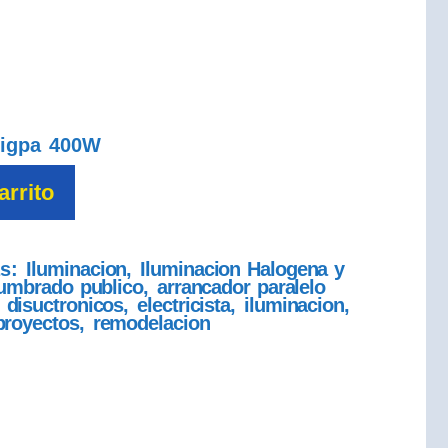
 igpa 400W
arrito
as:
Iluminacion
,
Iluminacion Halogena y
umbrado publico
,
arrancador paralelo
,
disuctronicos
,
electricista
,
iluminacion
,
proyectos
,
remodelacion