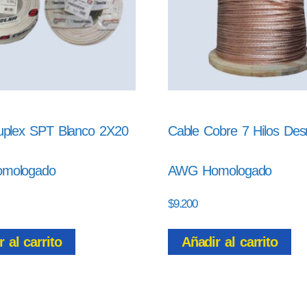
uplex SPT Blanco 2X20
Cable Cobre 7 Hilos De
mologado
AWG Homologado
$
9.200
 al carrito
Añadir al carrito