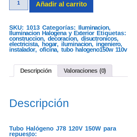
Añadir al carrito
SKU:
1013
Categorías:
Iluminacion
,
Iluminacion Halogena y Exterior
Etiquetas:
construccion
,
decoracion
,
disuctronicos
,
electricista
,
hogar
,
iluminacion
,
ingeniero
,
instalador
,
oficina
,
tubo halogeno150w 110v
Descripción
Valoraciones (0)
Descripción
Tubo Halógeno J78 120V 150W para
repuesto: