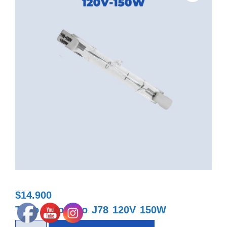
$
14.900
tubo halogeno j78 120v 150w
Tubo halogeno J78 120V 150W