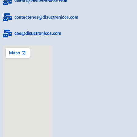
ventas@disuctronicos.com
contactenos@disuctronicos.com
ceo@disuctronicos.com