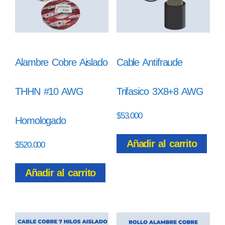
Alambre Cobre Aislado
Cable Antifraude
THHN #10 AWG
Trifasico 3X8+8 AWG
$
53.000
Homologado
Añadir al carrito
$
520.000
Añadir al carrito