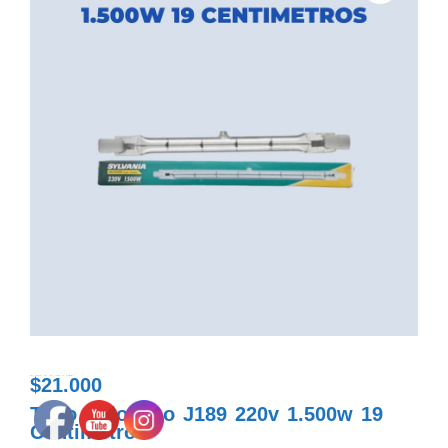
$
21.000
tubo halogeno j189 220v 1.500w 19 centimetros
Tubo Halogeno J189 220v 1.500w 19
Centimetros