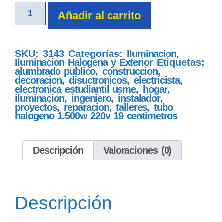
Añadir al carrito
SKU:
3143
Categorías:
Iluminacion
,
Iluminacion Halogena y Exterior
Etiquetas:
alumbrado publico
,
construccion
,
decoracion
,
disuctronicos
,
electricista
,
electronica estudiantil usme
,
hogar
,
iluminacion
,
ingeniero
,
instalador
,
proyectos
,
reparacion
,
talleres
,
tubo
halogeno 1.500w 220v 19 centimetros
Descripción
Valoraciones (0)
Descripción