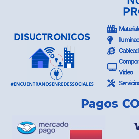
N
PR
Material
Iluminac
Cablead
Compone
Video
Servicio
Pagos CO