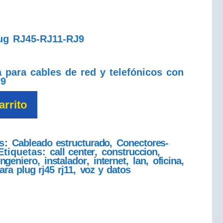
ug RJ45-RJ11-RJ9
 para cables de red y telefónicos con
J9
arrito
as:
Cableado estructurado
,
Conectores-
Etiquetas:
call center
,
construccion
,
ingeniero
,
instalador
,
internet
,
lan
,
oficina
,
ra plug rj45 rj11
,
voz y datos