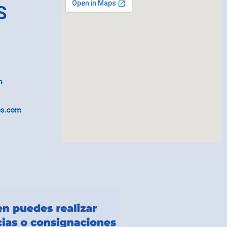
S
m
os.com