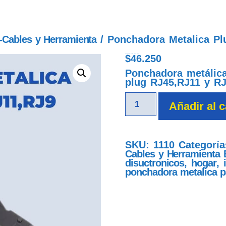
-Cables y Herramienta
/ Ponchadora Metalica Pl
$
46.250
ponchadora metalica plug rj45-rj11-rj9
Ponchadora metálica
plug RJ45,RJ11 y R
Añadir al c
SKU:
1110
Categorí
Cables y Herramienta
disuctronicos
,
hogar
,
ponchadora metalica pa