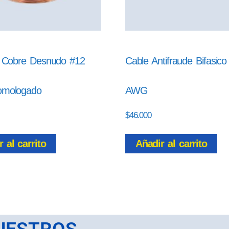
 Cobre Desnudo #12
Cable Antifraude Bifasic
mologado
AWG
$
46.000
 al carrito
Añadir al carrito