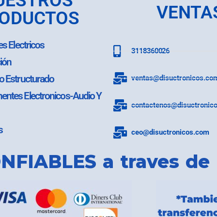
UESTROS
VENTA
ODUCTOS
es Electricos
3118360026
ión
o Estructurado
ventas@disuctronicos.co
ntes Electronicos-Audio Y
contactenos@disuctronic
s
ceo@disuctronicos.com
NFIABLES a traves de