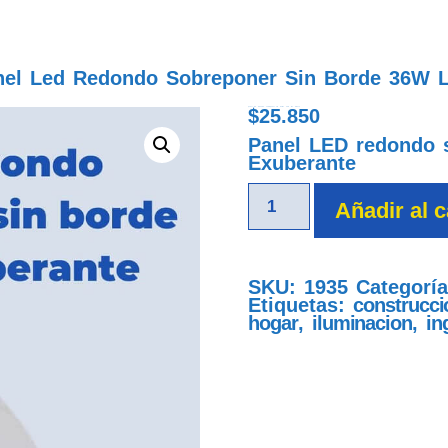
nel Led Redondo Sobreponer Sin Borde 36W L
$
25.850
panel led redondo sobreponer sin borde 36w luz blanca
Panel LED redondo 
Exuberante
Añadir al c
SKU:
1935
Categorí
Etiquetas:
construcci
hogar
,
iluminacion
,
in