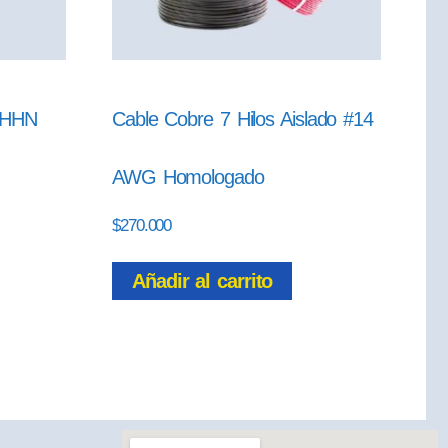
 THHN
Cable Cobre 7 Hilos Aislado #14
AWG Homologado
$
270.000
Añadir al carrito