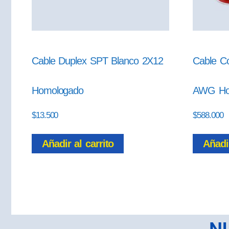
Cable Duplex SPT Blanco 2X12
Cable Co
Homologado
AWG Ho
$
13.500
$
588.000
Añadir al carrito
Añadir