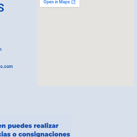
S
m
os.com