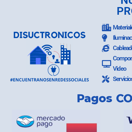
N
PR
Material
Iluminac
Cablead
Compone
Video
Servicio
Pagos CO