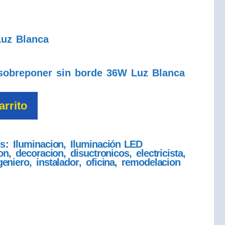
uz Blanca
sobreponer sin borde 36W Luz Blanca
arrito
as:
Iluminacion
,
Iluminación LED
on
,
decoracion
,
disuctronicos
,
electricista
,
geniero
,
instalador
,
oficina
,
remodelacion