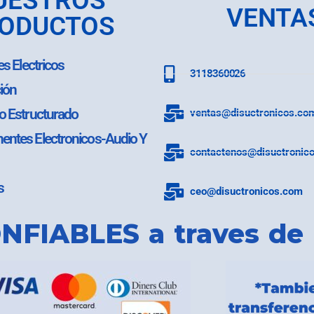
UESTROS
VENTA
ODUCTOS
es Electricos
3118360026
ión
o Estructurado
ventas@disuctronicos.co
ntes Electronicos-Audio Y
contactenos@disuctronic
s
ceo@disuctronicos.com
NFIABLES a traves de