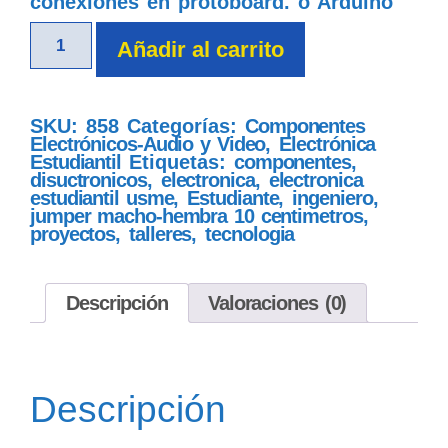
conexiones en protoboard. o Arduino
Añadir al carrito
SKU:
858
Categorías:
Componentes
Electrónicos-Audio y Video
,
Electrónica
Estudiantil
Etiquetas:
componentes
,
disuctronicos
,
electronica
,
electronica
estudiantil usme
,
Estudiante
,
ingeniero
,
jumper macho-hembra 10 centimetros
,
proyectos
,
talleres
,
tecnologia
Descripción
Valoraciones (0)
Descripción