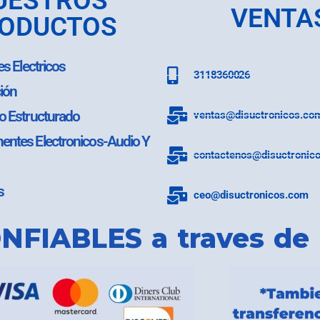
UESTROS
VENTA
ODUCTOS
es Electricos
3118360026
ión
o Estructurado
ventas@disuctronicos.co
ntes Electronicos-Audio Y
contactenos@disuctronic
s
ceo@disuctronicos.com
NFIABLES a traves de