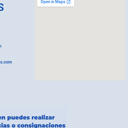
S
m
os.com