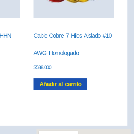
 THHN
Cable Cobre 7 Hilos Aislado #10
AWG Homologado
$
588.000
Añadir al carrito