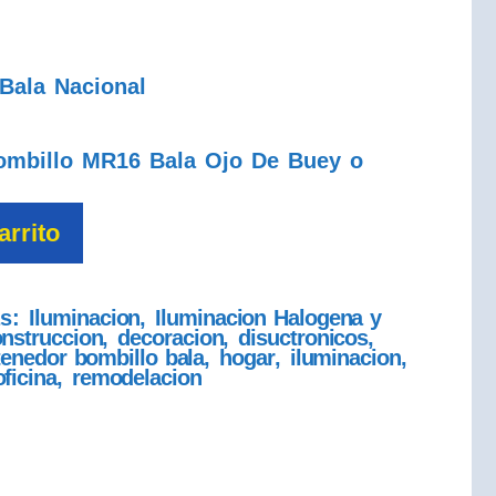
Bala Nacional
ombillo MR16 Bala Ojo De Buey o
arrito
as:
Iluminacion
,
Iluminacion Halogena y
nstruccion
,
decoracion
,
disuctronicos
,
enedor bombillo bala
,
hogar
,
iluminacion
,
oficina
,
remodelacion