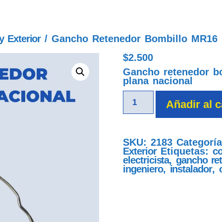
y Exterior
/ Gancho Retenedor Bombillo MR16 
$
2.500
gancho retenedor bombillo mr16 bala nacional
Gancho retenedor b
plana nacional
Añadir al c
SKU:
2183
Categorí
Exterior
Etiquetas:
co
electricista
,
gancho ret
ingeniero
,
instalador
,