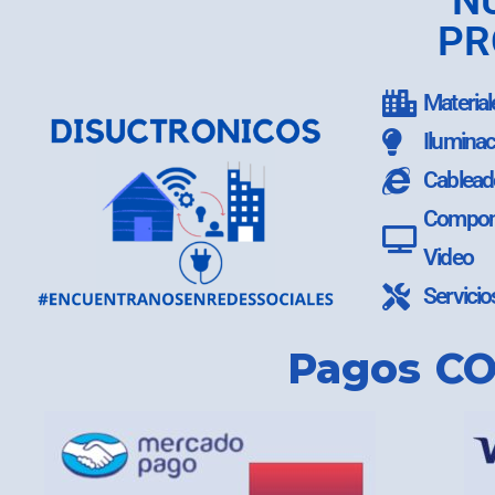
N
PR
Material
Iluminac
Cablead
Compone
Video
Servicio
Pagos CO