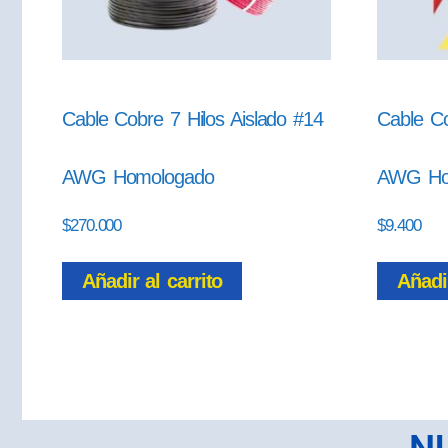
Cable Cobre 7 Hilos Aislado #14
Cable Co
AWG Homologado
AWG Ho
$
270.000
$
9.400
Añadir al carrito
Añadir