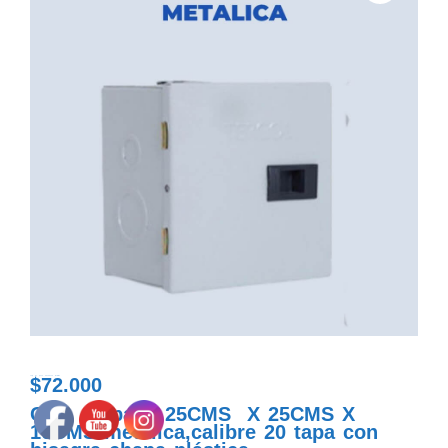
$
72.000
caja de paso 25x25x10 metalica
Caja de paso 25CMS X 25CMS X
10CMS metalica,calibre 20 tapa con