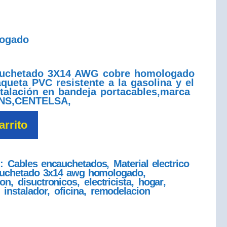
ogado
auchetado 3X14 AWG cobre homologado
ueta PVC resistente a la gasolina y el
stalación en bandeja portacables,marca
NS,CENTELSA,
arrito
s:
Cables encauchetados
,
Material electrico
auchetado 3x14 awg homologado
,
ion
,
disuctronicos
,
electricista
,
hogar
,
,
instalador
,
oficina
,
remodelacion