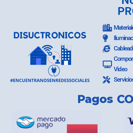
N
PR
Material
Iluminac
Cablead
Compone
Video
Servicio
Pagos CO