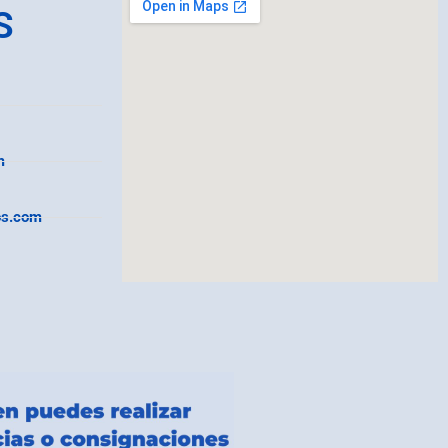
S
m
os.com