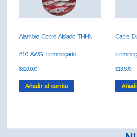
Alambre Cobre Aislado THHN
Cable D
#10 AWG Homologado
Homolo
$
520.000
$
13.500
Añadir al carrito
Añadir