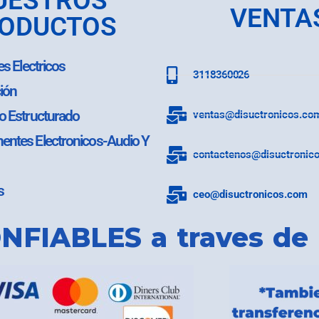
UESTROS
VENTA
ODUCTOS
es Electricos
3118360026
ión
o Estructurado
ventas@disuctronicos.co
ntes Electronicos-Audio Y
contactenos@disuctronic
s
ceo@disuctronicos.com
NFIABLES a traves de