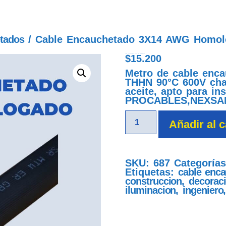
tados
/ Cable Encauchetado 3X14 AWG Homol
$
15.200
cable encauchetado 3x14 awg homologado
Metro de cable enc
THHN 90°C 600V chaq
aceite, apto para in
PROCABLES,NEXSA
Añadir al c
SKU:
687
Categoría
Etiquetas:
cable enc
construccion
,
decorac
iluminacion
,
ingeniero