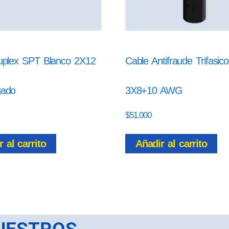
uplex SPT Blanco 2X12
Cable Antifraude Trifasico
gado
3X8+10 AWG
$
51.000
 al carrito
Añadir al carrito