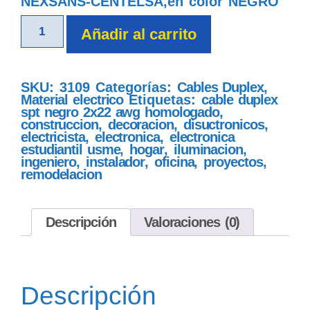
NEXSANS-CENTELSA,en color NEGRO
Añadir al carrito
SKU:
3109
Categorías:
Cables Duplex
,
Material electrico
Etiquetas:
cable duplex
spt negro 2x22 awg homologado
,
construccion
,
decoracion
,
disuctronicos
,
electricista
,
electronica
,
electronica
estudiantil usme
,
hogar
,
iluminacion
,
ingeniero
,
instalador
,
oficina
,
proyectos
,
remodelacion
Descripción
Valoraciones (0)
Descripción