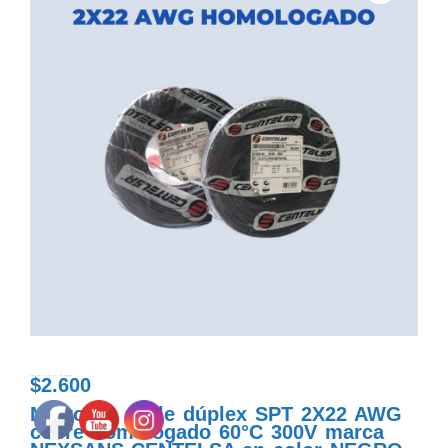
$
2.600
cable duplex spt negro 2x22 awg homologado
Metro de cable dúplex SPT 2X22 AWG
cobre homologado 60°C 300V marca