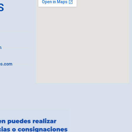
S
m
os.com