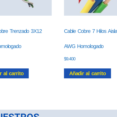
obre Trenzado 3X12
Cable Cobre 7 Hilos Aisl
mologado
AWG Homologado
$
9.400
 al carrito
Añadir al carrito