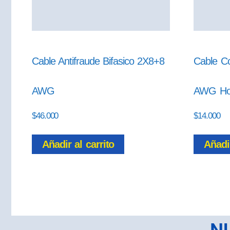
Cable Antifraude Bifasico 2X8+8
Cable C
AWG
AWG Ho
$
46.000
$
14.000
Añadir al carrito
Añadir