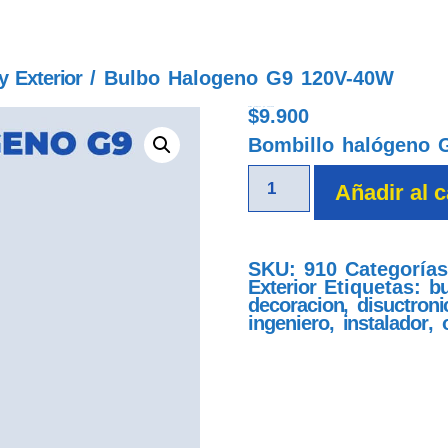
y Exterior
/ Bulbo Halogeno G9 120V-40W
$
9.900
bulbo halogeno g9 120v-40w
Bombillo halógeno 
Añadir al c
SKU:
910
Categoría
Exterior
Etiquetas:
bu
decoracion
,
disuctroni
ingeniero
,
instalador
,