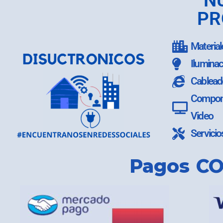
N
PR
Material
Iluminac
Cablead
Compone
Video
Servicio
Pagos CO