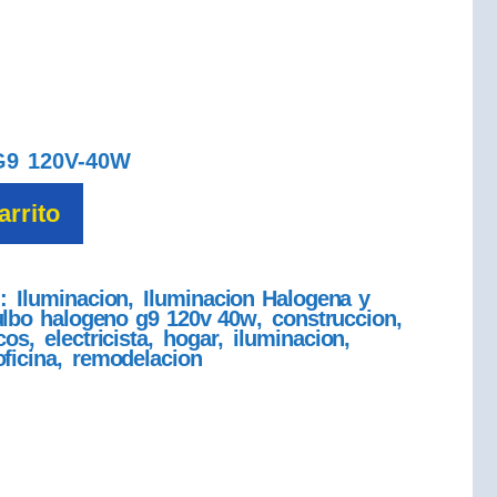
G9 120V-40W
arrito
s:
Iluminacion
,
Iluminacion Halogena y
lbo halogeno g9 120v 40w
,
construccion
,
cos
,
electricista
,
hogar
,
iluminacion
,
oficina
,
remodelacion