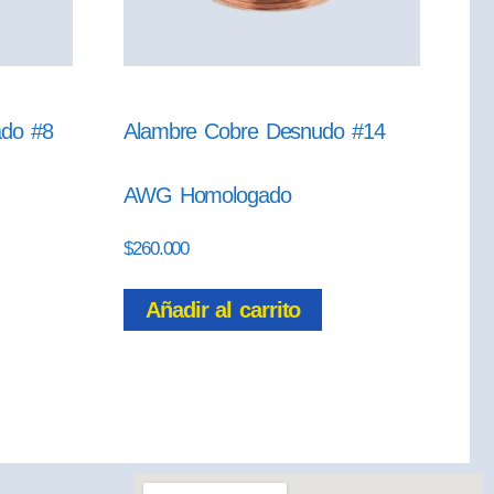
ado #8
Alambre Cobre Desnudo #14
AWG Homologado
$
260.000
Añadir al carrito