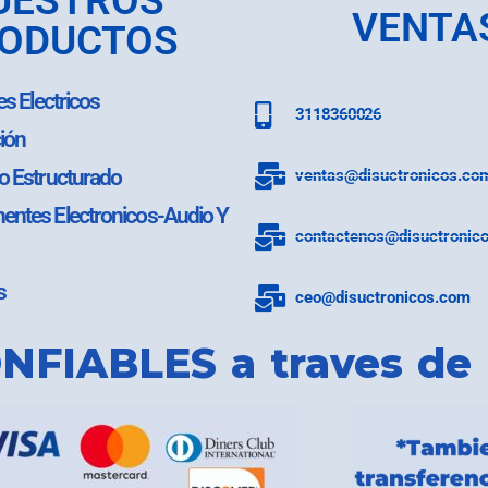
UESTROS
VENTA
ODUCTOS
es Electricos
3118360026
ión
o Estructurado
ventas@disuctronicos.co
ntes Electronicos-Audio Y
contactenos@disuctronic
s
ceo@disuctronicos.com
NFIABLES a traves de