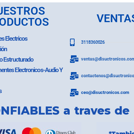
UESTROS
VENTA
ODUCTOS
es Electricos
3118360026
ión
o Estructurado
ventas@disuctronicos.co
ntes Electronicos-Audio Y
contactenos@disuctronic
s
ceo@disuctronicos.com
NFIABLES a traves de