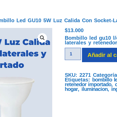
billo Led GU10 5W Luz Calida Con Socket-La
$
13.000
bombillo led gu10 5w luz calida con socket-laterales y retenedor importado
Bombillo led gu10 l
laterales y retenedo
Añadir al c
SKU:
2271
Categorí
Etiquetas:
bombillo l
retenedor importado
,
hogar
,
iluminacion
,
in