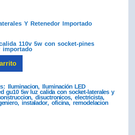
terales Y Retenedor Importado
/calida 110v 5w con socket-pines
r importado
arrito
as:
Iluminacion
,
Iluminación LED
ed gu10 5w luz calida con socket-laterales y
construccion
,
disuctronicos
,
electricista
,
geniero
,
instalador
,
oficina
,
remodelacion