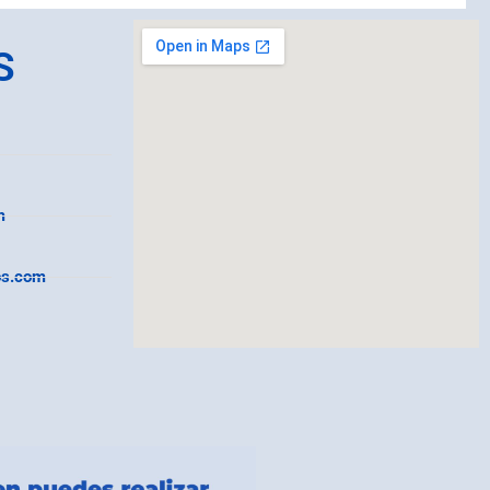
S
m
os.com