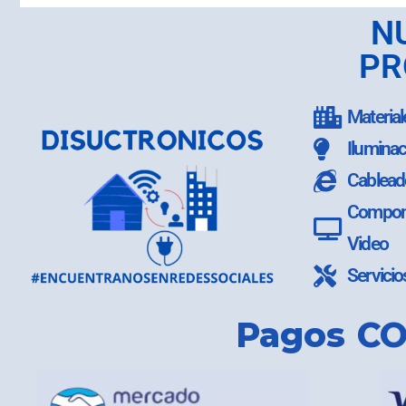
N
PR
Material
Iluminac
Cablead
Compone
Video
Servicio
Pagos CO