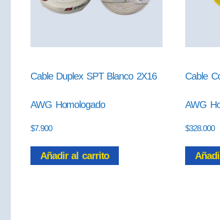
Cable Duplex SPT Blanco 2X16
Cable Co
AWG Homologado
AWG Ho
$
7.900
$
328.000
Añadir al carrito
Añadir