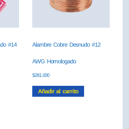
ado #14
Alambre Cobre Desnudo #12
AWG Homologado
$
281.000
Añadir al carrito