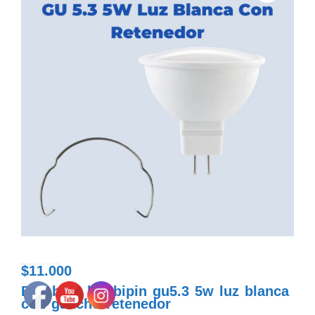
$
11.000
bombillo led bipin gu5.3 5w luz blanca 110v con retenedor
Bombillo led bipin gu5.3 5w luz blanca
con gancho retenedor