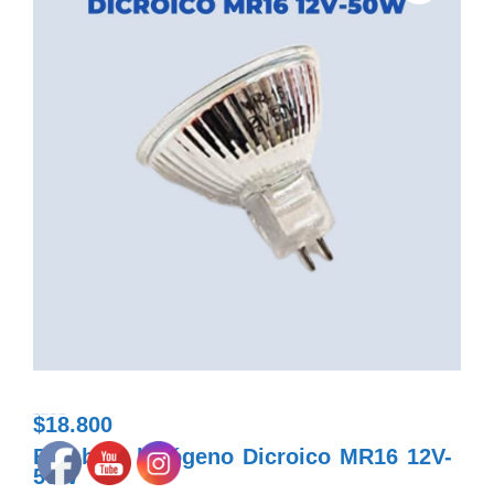
$
18.800
bombillo halogeno dicroico 12v-50w
Bombillo halógeno Dicroico MR16 12V-
50W