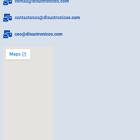
ventas@disuctronicos.com
contactenos@disuctronicos.com
ceo@disuctronicos.com