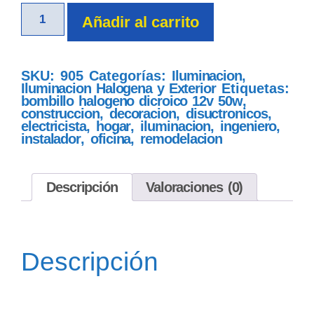
Añadir al carrito
SKU:
905
Categorías:
Iluminacion
,
Iluminacion Halogena y Exterior
Etiquetas:
bombillo halogeno dicroico 12v 50w
,
construccion
,
decoracion
,
disuctronicos
,
electricista
,
hogar
,
iluminacion
,
ingeniero
,
instalador
,
oficina
,
remodelacion
Descripción
Valoraciones (0)
Descripción