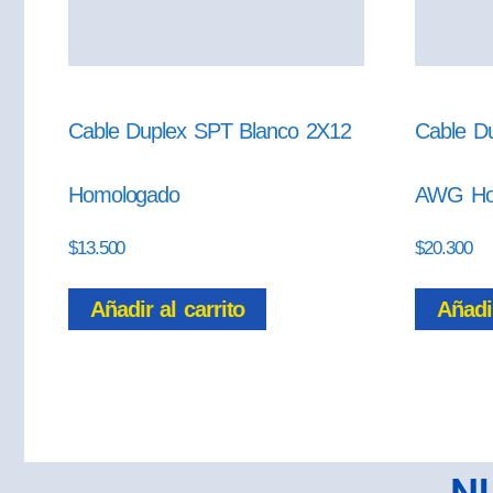
Cable Duplex SPT Blanco 2X12
Cable D
Homologado
AWG Ho
$
13.500
$
20.300
Añadir al carrito
Añadir