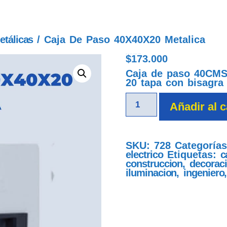
etálicas
/ Caja De Paso 40X40X20 Metalica
$
173.000
caja de paso 40x40x20 metalica
Caja de paso 40CMS
20 tapa con bisagra
Añadir al c
SKU:
728
Categoría
electrico
Etiquetas:
c
construccion
,
decorac
iluminacion
,
ingeniero