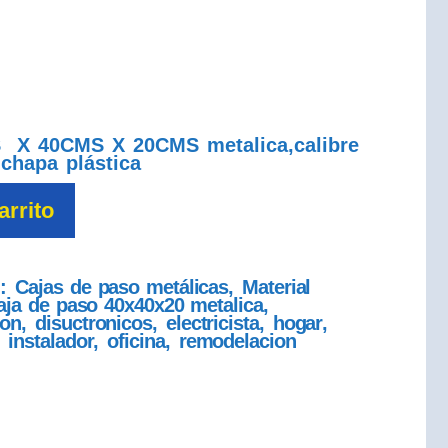
 X 40CMS X 20CMS metalica,calibre
 chapa plástica
arrito
s:
Cajas de paso metálicas
,
Material
aja de paso 40x40x20 metalica
,
ion
,
disuctronicos
,
electricista
,
hogar
,
,
instalador
,
oficina
,
remodelacion