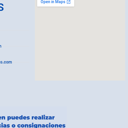
S
m
os.com