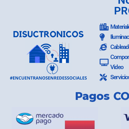
N
PR
Material
Iluminac
Cablead
Compone
Video
Servicio
Pagos CO