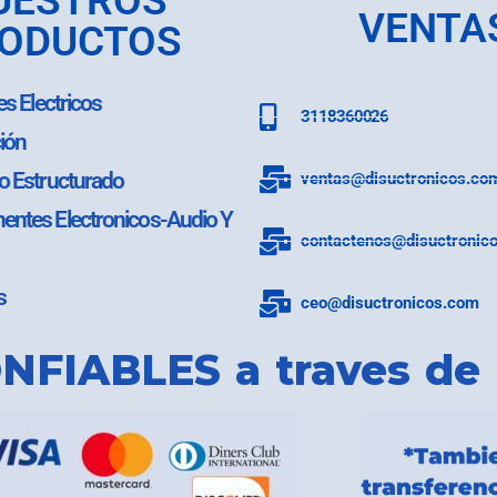
UESTROS
VENTA
ODUCTOS
es Electricos
3118360026
ión
o Estructurado
ventas@disuctronicos.co
ntes Electronicos-Audio Y
contactenos@disuctronic
s
ceo@disuctronicos.com
NFIABLES a traves de