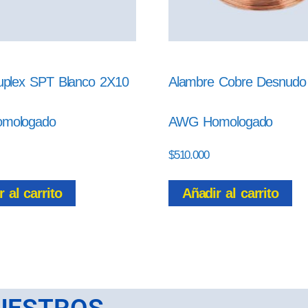
uplex SPT Blanco 2X10
Alambre Cobre Desnudo
mologado
AWG Homologado
$
510.000
 al carrito
Añadir al carrito