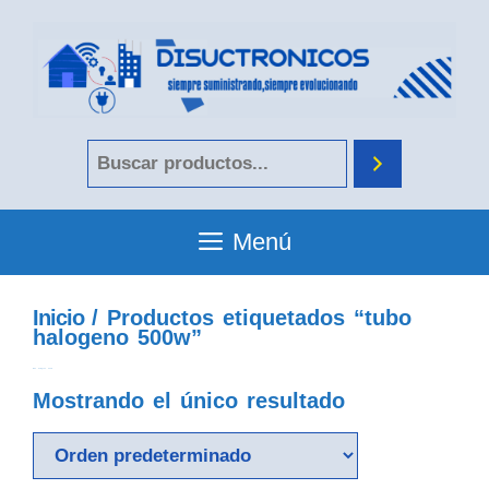
Menú
Inicio
/ Productos etiquetados “tubo
halogeno 500w”
tubo halogeno 500w
Mostrando el único resultado