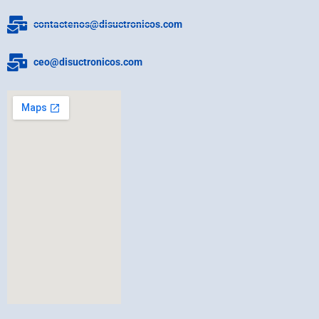
contactenos@disuctronicos.com
ceo@disuctronicos.com