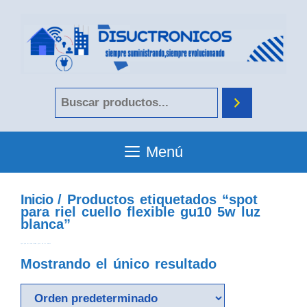
Menú
Inicio
/ Productos etiquetados “spot
para riel cuello flexible gu10 5w luz
blanca”
spot para riel cuello flexible gu10 5w luz blanca
Mostrando el único resultado