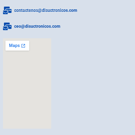
contactenos@disuctronicos.com
ceo@disuctronicos.com