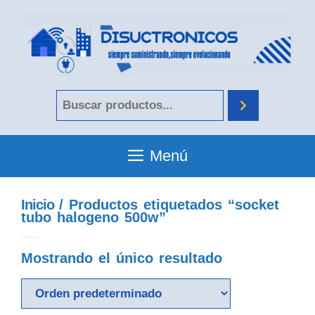
Menú
Inicio
/ Productos etiquetados “socket
tubo halogeno 500w”
socket tubo halogeno 500w
Mostrando el único resultado