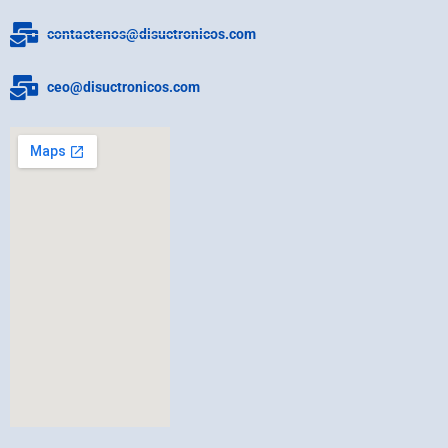
contactenos@disuctronicos.com
ceo@disuctronicos.com