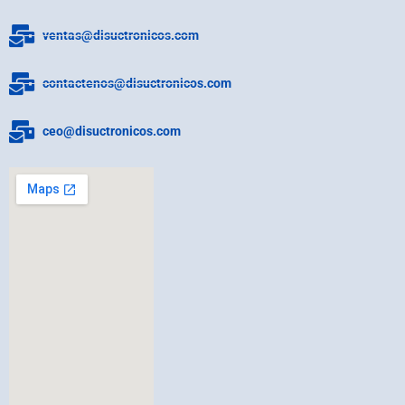
ventas@disuctronicos.com
contactenos@disuctronicos.com
ceo@disuctronicos.com