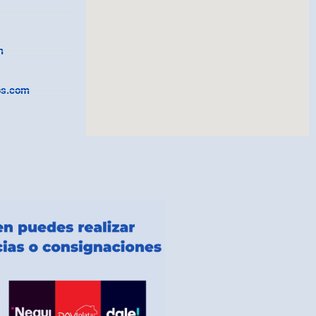
m
os.com