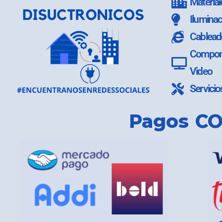
Material
Iluminac
Cablead
Compone
Video
Servicio
Pagos CO