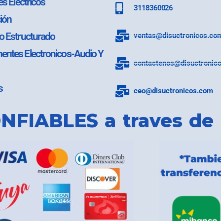
es Electricos
3118360026
ión
o Estructurado
ventas@disuctronicos.co
ntes Electronicos-Audio Y
contactenos@disuctronic
s
ceo@disuctronicos.com
NFIABLES a traves de