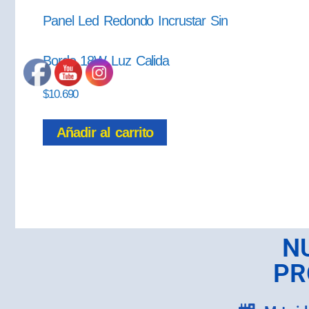
Panel Led Redondo Incrustar Sin
Borde 18W Luz Calida
$
10.690
Añadir al carrito
N
PR