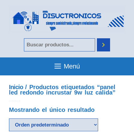
Menú
Inicio
/ Productos etiquetados “panel
led redondo incrustar 9w luz calida”
panel led redondo incrustar 9w luz calida
Mostrando el único resultado