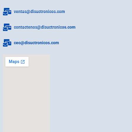
ventas@disuctronicos.com
contactenos@disuctronicos.com
ceo@disuctronicos.com