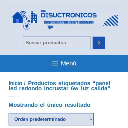
Menú
Inicio
/ Productos etiquetados “panel
led redondo incrustar 6w luz calida”
panel led redondo incrustar 6w luz calida
Mostrando el único resultado