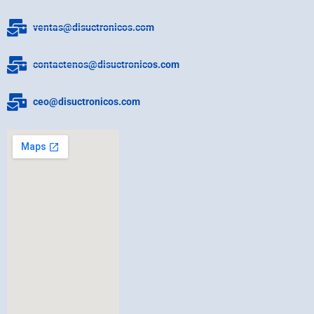
ventas@disuctronicos.com
contactenos@disuctronicos.com
ceo@disuctronicos.com