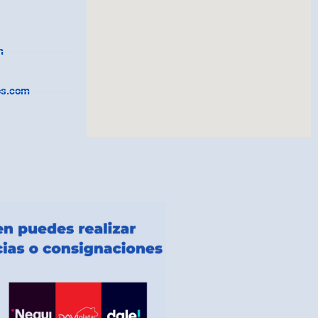
m
os.com