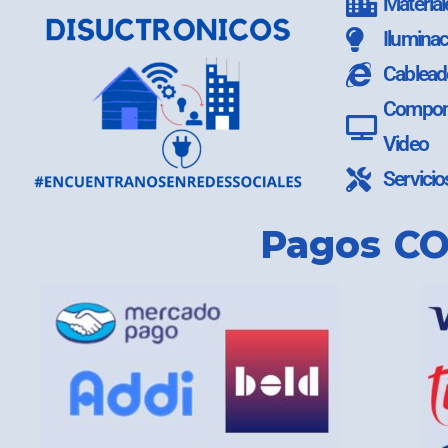
Material
Iluminac
Cablead
Compone
Video
Servicio
Pagos CO