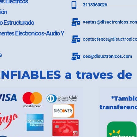
es Electricos
3118360026
ión
o Estructurado
ventas@disuctronicos.co
ntes Electronicos-Audio Y
contactenos@disuctronic
s
ceo@disuctronicos.com
NFIABLES a traves de