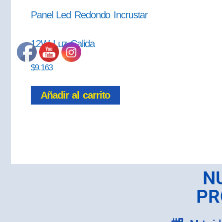
Panel Led Redondo Incrustar
12W Luz Calida
$
9.163
Añadir al carrito
N
PR