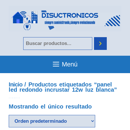
Menú
Inicio
/ Productos etiquetados “panel
led redondo incrustar 12w luz blanca”
panel led redondo incrustar 12w luz blanca
Mostrando el único resultado