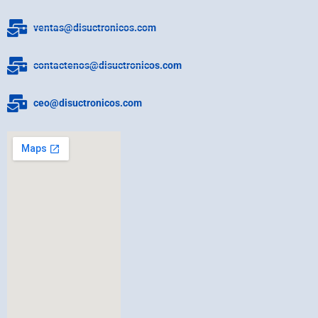
ventas@disuctronicos.com
contactenos@disuctronicos.com
ceo@disuctronicos.com