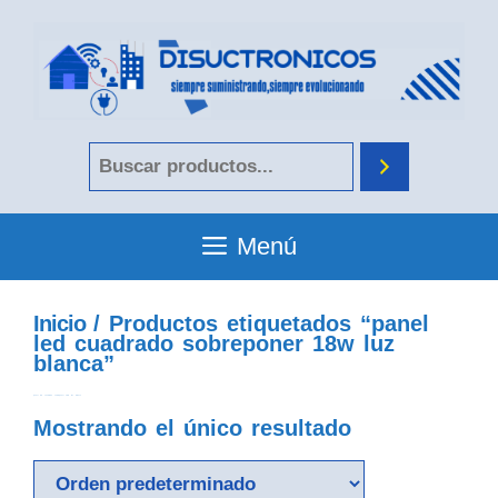
Menú
Inicio
/ Productos etiquetados “panel
led cuadrado sobreponer 18w luz
blanca”
panel led cuadrado sobreponer 18w luz blanca
Mostrando el único resultado