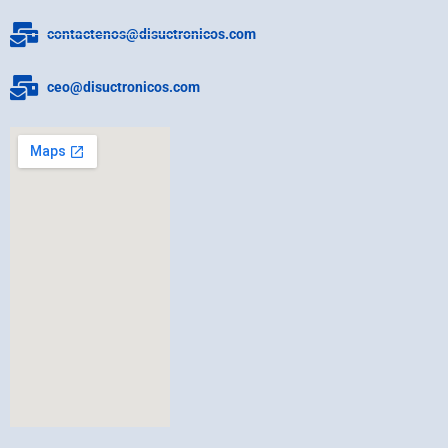
contactenos@disuctronicos.com
ceo@disuctronicos.com