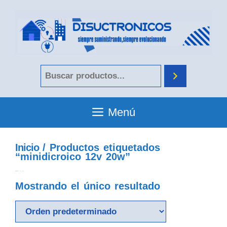
Menú
Inicio
/ Productos etiquetados
“minidicroico 12v 20w”
minidicroico 12v 20w
Mostrando el único resultado