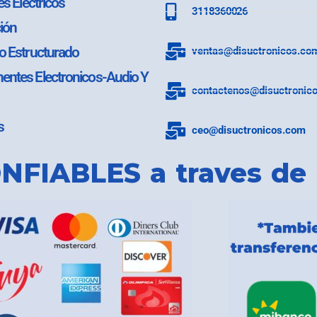
es Electricos
3118360026
ión
o Estructurado
ventas@disuctronicos.co
ntes Electronicos-Audio Y
contactenos@disuctronic
s
ceo@disuctronicos.com
NFIABLES a traves de