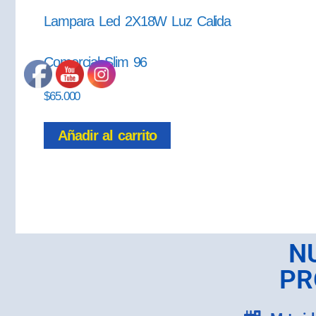
Lampara Led 2X18W Luz Calida
Comercial Slim 96
$
65.000
Añadir al carrito
N
PR