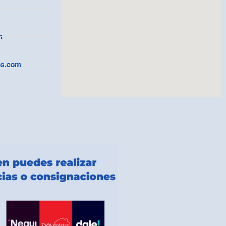
m
os.com