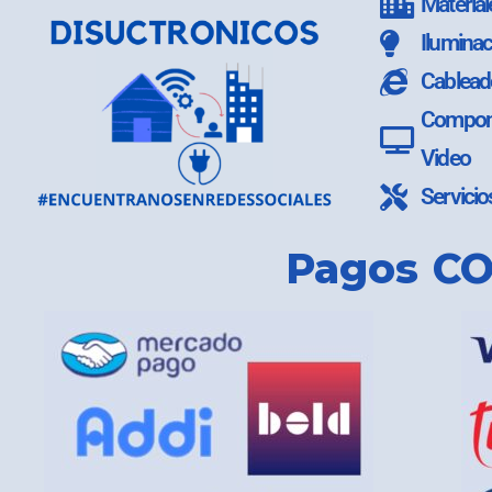
Material
Iluminac
Cablead
Compone
Video
Servicio
Pagos CO