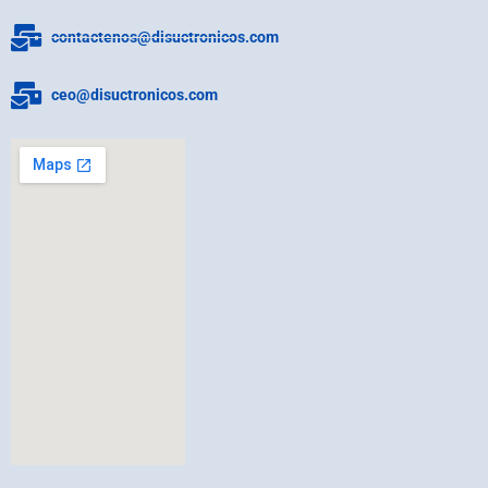
contactenos@disuctronicos.com
ceo@disuctronicos.com