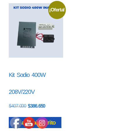
¡Oferta!
Kit Sodio 400W
208V/220V
$
407.000
$
386.650
Añadir al carrito