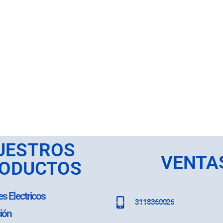
UESTROS
VENTA
ODUCTOS
es Electricos
3118360026
ión