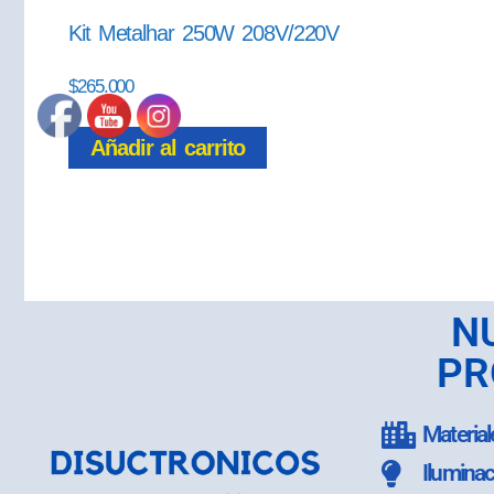
Kit Metalhar 250W 208V/220V
$
265.000
Añadir al carrito
N
PR
Material
Iluminac