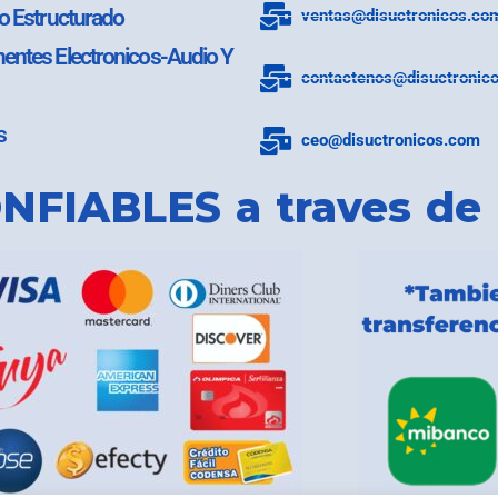
o Estructurado
ventas@disuctronicos.co
ntes Electronicos-Audio Y
contactenos@disuctronic
s
ceo@disuctronicos.com
NFIABLES a traves de