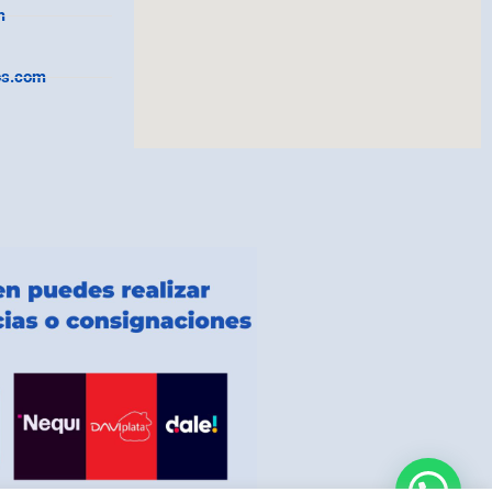
m
os.com