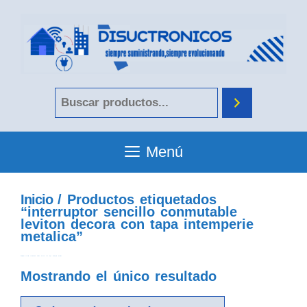
Menú
Inicio
/ Productos etiquetados
“interruptor sencillo conmutable
leviton decora con tapa intemperie
metalica”
interruptor sencillo conmutable leviton decora con tapa intemperie metalica
Mostrando el único resultado