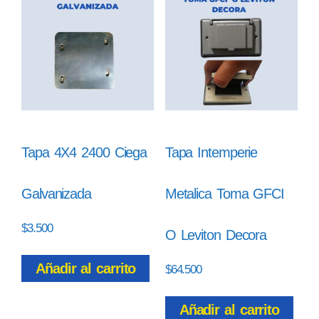
Tapa 4X4 2400 Ciega
Tapa Intemperie
Galvanizada
Metalica Toma GFCI
$
3.500
O Leviton Decora
Añadir al carrito
$
64.500
Añadir al carrito