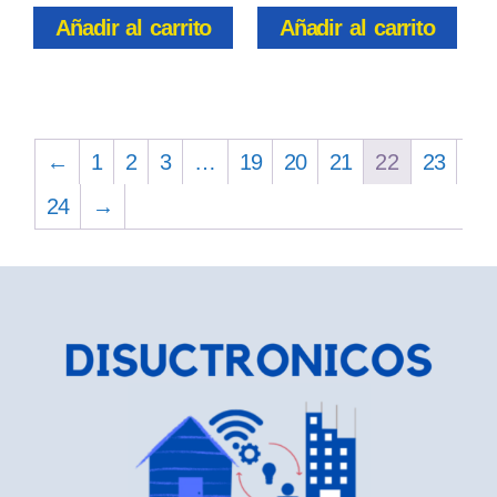
Añadir al carrito
Añadir al carrito
←
1
2
3
…
19
20
21
22
23
24
→