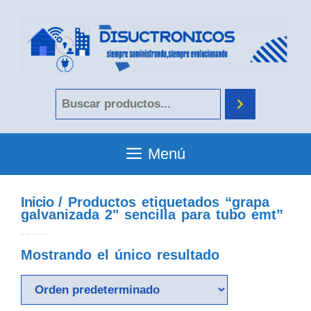
Menú
Inicio
/ Productos etiquetados “grapa
galvanizada 2" sencilla para tubo emt”
grapa galvanizada 2" sencilla para tubo emt
Mostrando el único resultado