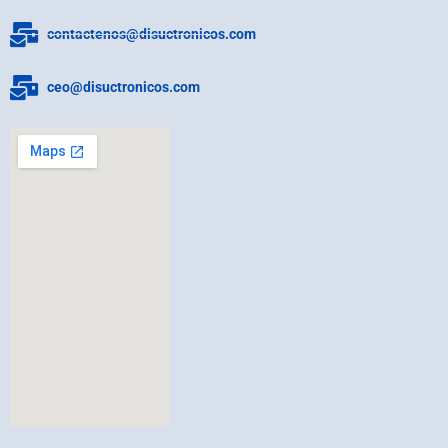
contactenos@disuctronicos.com
ceo@disuctronicos.com