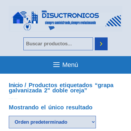
Menú
Inicio
/ Productos etiquetados “grapa
galvanizada 2" doble oreja”
grapa galvanizada 2" doble oreja
Mostrando el único resultado