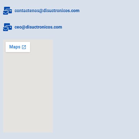
contactenos@disuctronicos.com
ceo@disuctronicos.com