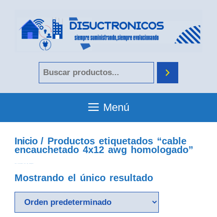
Menú
Inicio
/ Productos etiquetados “cable
encauchetado 4x12 awg homologado”
cable encauchetado 4x12 awg homologado
Mostrando el único resultado