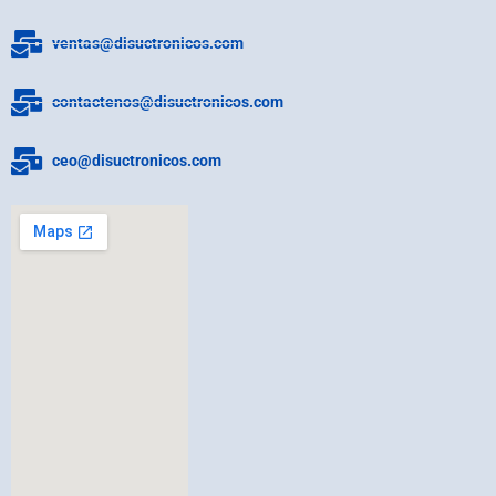
ventas@disuctronicos.com
contactenos@disuctronicos.com
ceo@disuctronicos.com