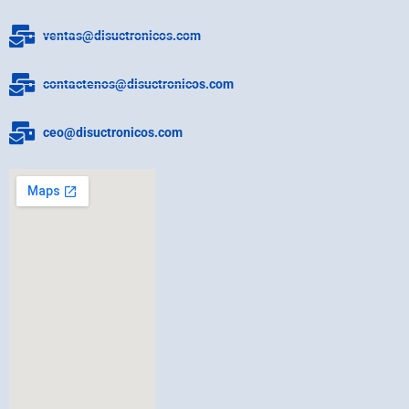
ventas@disuctronicos.com
contactenos@disuctronicos.com
ceo@disuctronicos.com