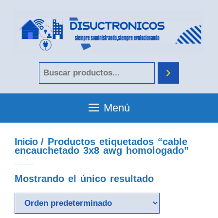
Menú
Inicio
/ Productos etiquetados “cable
encauchetado 3x8 awg homologado”
cable encauchetado 3x8 awg homologado
Mostrando el único resultado