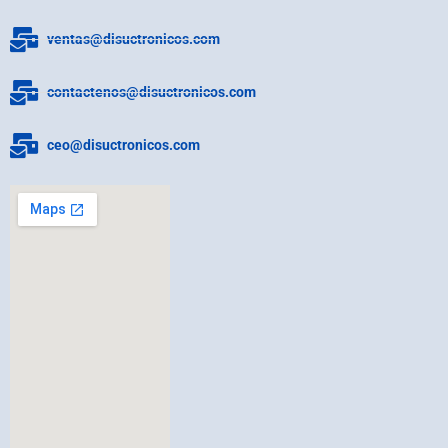
ventas@disuctronicos.com
contactenos@disuctronicos.com
ceo@disuctronicos.com