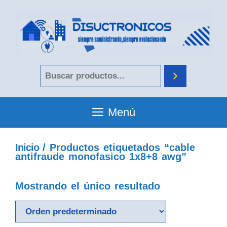
Menú
Inicio
/ Productos etiquetados “cable
antifraude monofasico 1x8+8 awg”
cable antifraude monofasico 1x8+8 awg
Mostrando el único resultado