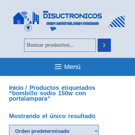
Menú
Inicio
/ Productos etiquetados
“bombillo sodio 150w con
portalampara”
bombillo sodio 150w con portalampara
Mostrando el único resultado