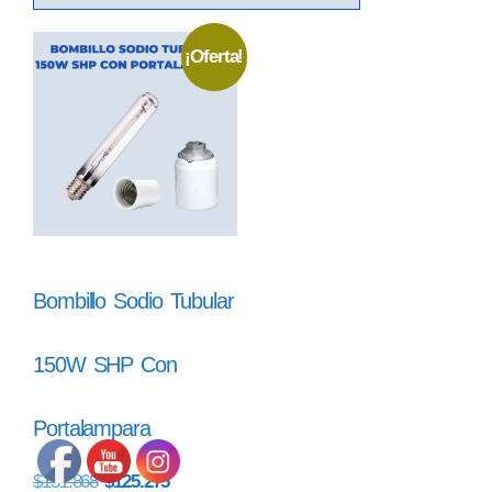
¡Oferta!
Bombillo Sodio Tubular
150W SHP Con
Portalampara
$
131.868
$
125.275