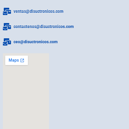
ventas@disuctronicos.com
contactenos@disuctronicos.com
ceo@disuctronicos.com