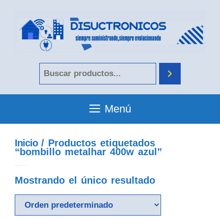
Menú
Inicio
/ Productos etiquetados
“bombillo metalhar 400w azul”
bombillo metalhar 400w azul
Mostrando el único resultado