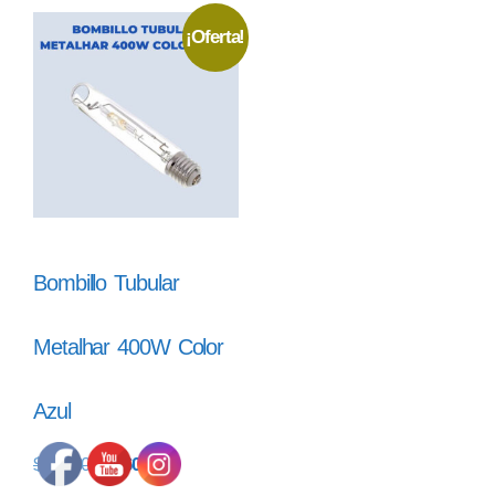
¡Oferta!
Bombillo Tubular
Metalhar 400W Color
Azul
$
169.000
$
160.550