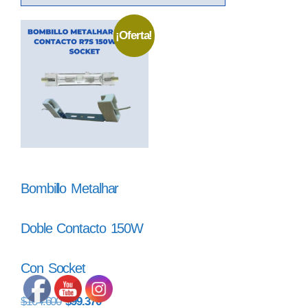
¡Oferta!
Bombillo Metalhar
Doble Contacto 150W
Con Socket
$
104.600
$
99.370