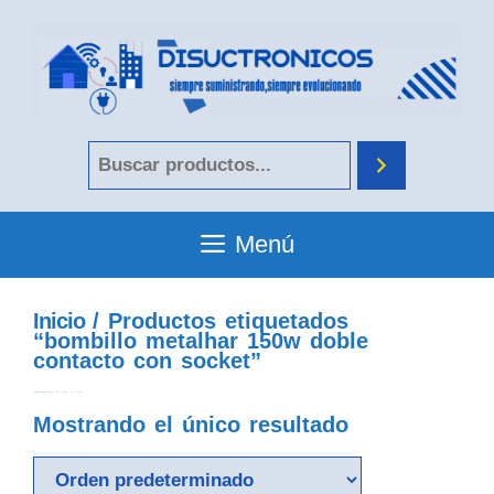
Menú
Inicio
/ Productos etiquetados
“bombillo metalhar 150w doble
contacto con socket”
bombillo metalhar 150w doble contacto con socket
Mostrando el único resultado