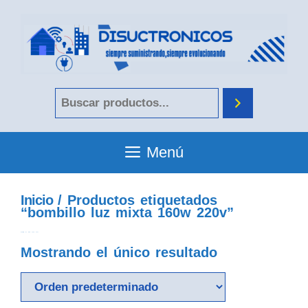
Menú
Inicio
/ Productos etiquetados
“bombillo luz mixta 160w 220v”
bombillo luz mixta 160w 220v
Mostrando el único resultado