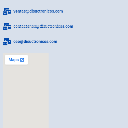
ventas@disuctronicos.com
contactenos@disuctronicos.com
ceo@disuctronicos.com