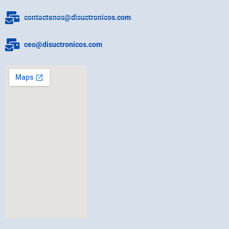
contactenos@disuctronicos.com
ceo@disuctronicos.com