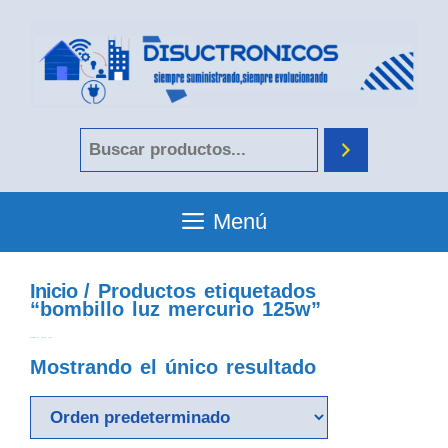
Menú
Inicio
/ Productos etiquetados
“bombillo luz mercurio 125w”
bombillo luz mercurio 125w
Mostrando el único resultado